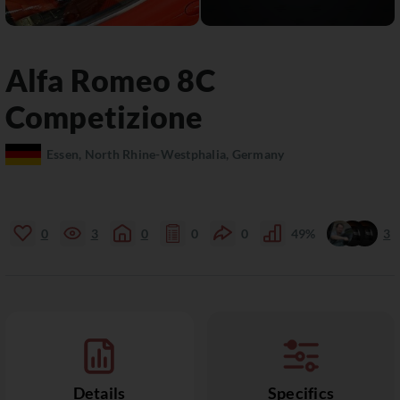
Alfa Romeo
8C
Competizione
Essen, North Rhine-Westphalia, Germany
0
3
0
0
0
49%
3
Details
Specifics