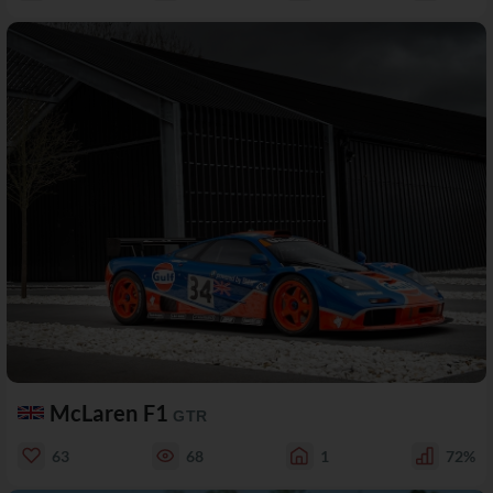
McLaren F1
GTR
63
68
1
72%