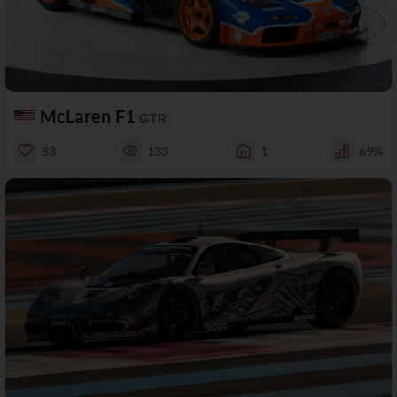
McLaren F1
GTR
83
133
1
69%