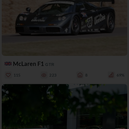
McLaren F1
GTR
115
223
8
69%