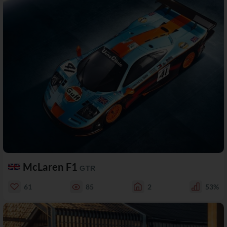
McLaren F1
GTR
61
85
2
53%