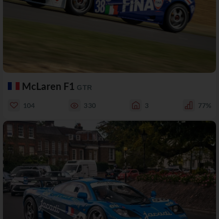
McLaren F1
GTR
104
330
3
77%