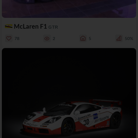
McLaren F1
GTR
78
2
5
50%