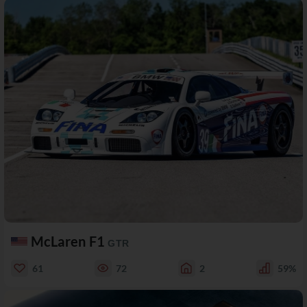
McLaren F1
GTR
61
72
2
59%