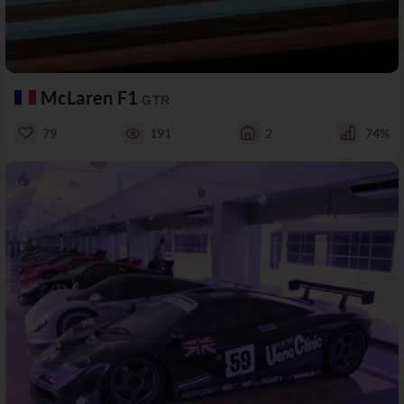
McLaren F1
GTR
79
191
2
74%