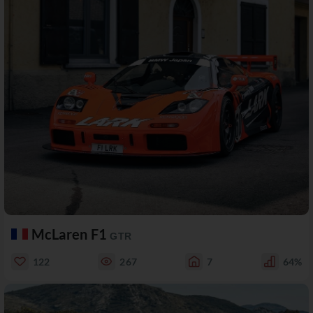
McLaren F1
GTR
122
267
7
64%