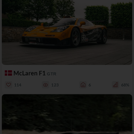
McLaren F1
GTR
114
123
6
68%