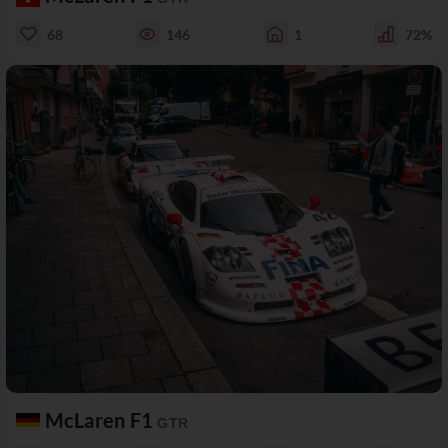
68
146
1
72%
McLaren F1
GTR