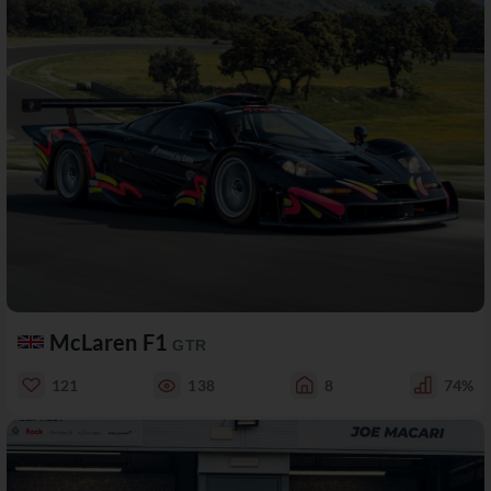
McLaren F1
GTR
121
138
8
74%