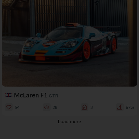
McLaren F1
GTR
54
28
3
67%
Load more