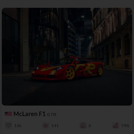
McLaren F1
GTR
136
141
6
74%