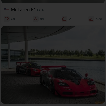
McLaren F1
GTR
68
84
2
59%