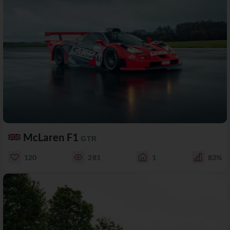
McLaren F1
GTR
120
281
1
83%