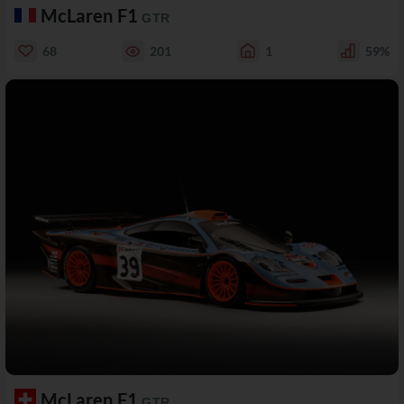
McLaren F1
GTR
68
201
1
59%
McLaren F1
GTR