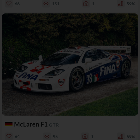
66
151
1
59%
McLaren F1
GTR
64
95
1
59%