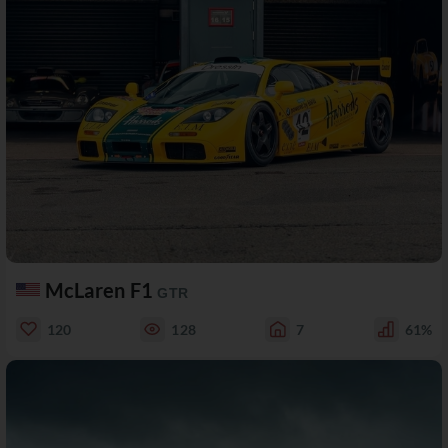
McLaren F1
GTR
120
128
7
61%