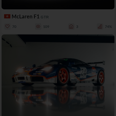
McLaren F1
GTR
70
109
3
74%