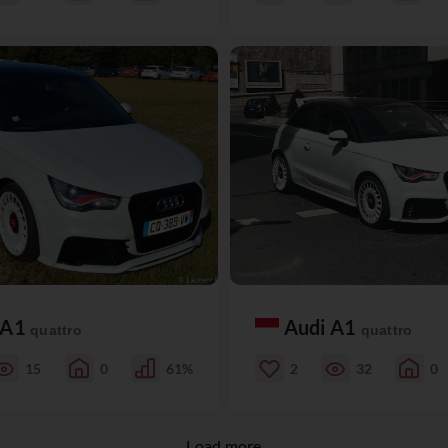
 A1
Audi A1
quattro
quattro
15
0
61%
2
32
0
Load more