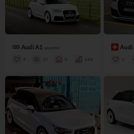
Audi A1
Audi
quattro
4
17
0
66%
3