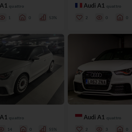
 A1
Audi A1
quattro
quattro
1
0
53%
2
0
0
 A1
Audi A1
quattro
quattro
14
0
55%
2
3
0