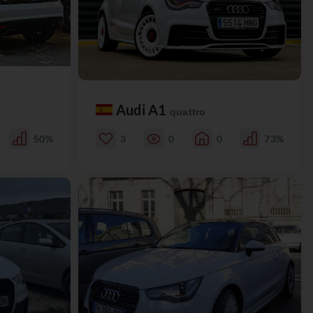
Audi A1
quattro
50%
3
0
0
73%