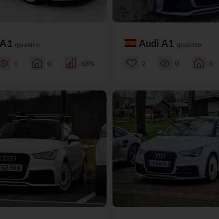
 A1
Audi A1
quattro
quattro
1
0
68%
2
0
0