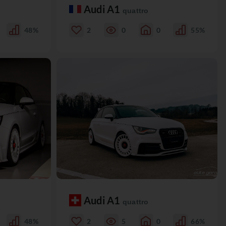
Audi A1
quattro
48%
2
0
0
55%
Audi A1
quattro
48%
2
5
0
66%