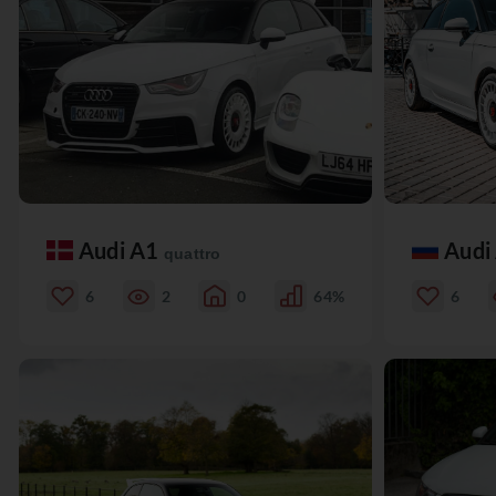
Audi A1
Audi
quattro
6
2
0
64%
6