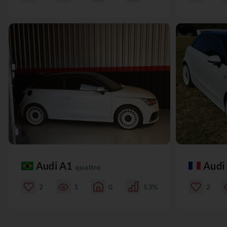
Audi A1
Audi
quattro
2
1
0
53%
2